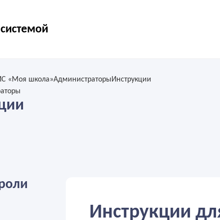
 системой
ИС «Моя школа»
Администраторы
Инструкции
раторы
ции
роли
Инструкции дл